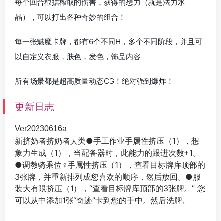
每个回合根据榨取的伤害，获得的想力（就是法力水
晶），可以打出各种奇妙的组合！
每一张魅魔卡牌，都有6个不同H，多个不同阶段，并且可
以自定义衣服，肤色，发色，饰品内容
所有场景都是超高质量动态CG！绝对强到爆炸！
更新日志
Ver20230616a
挤奶者人类●手工作业手属性挤压（1），想
新挤奶者
象力生成（1），当配备器时，此能力的跟进次数+1。
●调教骑乘位♀手属性挤压（1），查看目标牌库顶部的
3张牌，并重新排列成您喜欢的顺序，然后放回。●服
装大有限挤压（1），“查看目标牌库顶部的3张牌。” 您
可以从中添加1张“奇迹”卡到您的手中。然后洗牌。