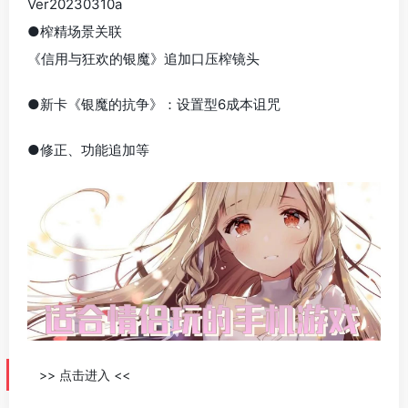
Ver20230310a
●榨精场景关联
《信用与狂欢的银魔》追加口压榨镜头
●新卡《银魔的抗争》：设置型6成本诅咒
●修正、功能追加等
>> 点击进入 <<