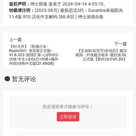
版权声明：
绅士部落
发表于 2024-04-14 4:55:15。
转载请注明：
[2023.06月] 最新恋活2代：Sunshine幸福阳光
1.1.4版 R10 汉化中文解码 [88.8G] | 绅士游戏合集
上一篇
下一篇
【I社大作】《职场少女-
RoomGirl》免安装正式版-
【互动SLG/无字/全动态】癡汉
V1.8.323-剧情扩展-心的纠结-
模拟：歼状癡汉电车-最狂线 DL
(CN-中文+全DLC+特典+额外
正式版【新作/全CV/1.2G】
内容)绿色中文版[21.48GB]
暂无评论
您必须登录才能参与评论！
立即登录